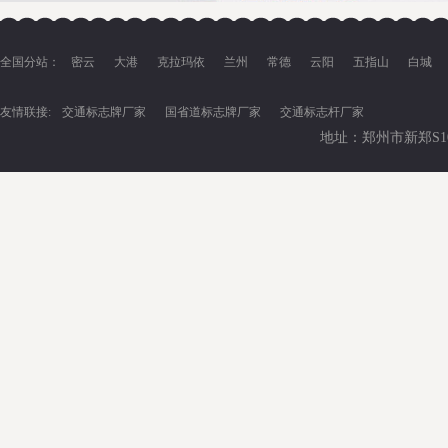
全国分站：
密云
大港
克拉玛依
兰州
常德
云阳
五指山
白城
友情联接:
交通标志牌厂家
国省道标志牌厂家
交通标志杆厂家
地址：郑州市新郑S102