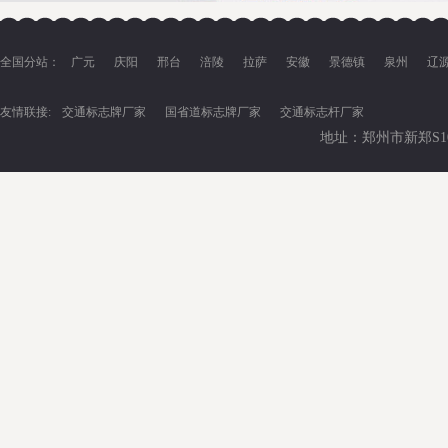
全国分站：
广元
庆阳
邢台
涪陵
拉萨
安徽
景德镇
泉州
辽
友情联接:
交通标志牌厂家
国省道标志牌厂家
交通标志杆厂家
地址：郑州市新郑S102