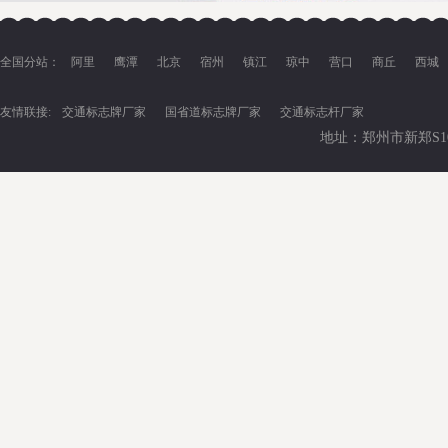
全国分站：
阿里
鹰潭
北京
宿州
镇江
琼中
营口
商丘
西城
友情联接:
交通标志牌厂家
国省道标志牌厂家
交通标志杆厂家
地址：郑州市新郑S102