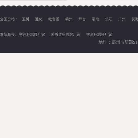
全国分站：
玉树
通化
吐鲁番
衢州
邢台
渭南
垫江
广州
抚
友情联接:
交通标志牌厂家
国省道标志牌厂家
交通标志杆厂家
地址：郑州市新郑S102