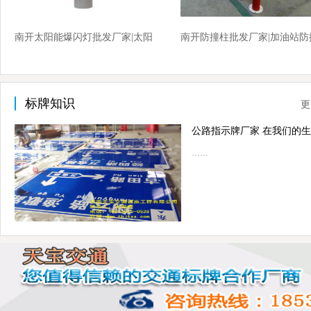
南开太阳能爆闪灯批发厂家|太阳
南开防撞柱批发厂家|加油站防
能爆闪灯厂家价格
柱厂家价格
标牌知识
更
……