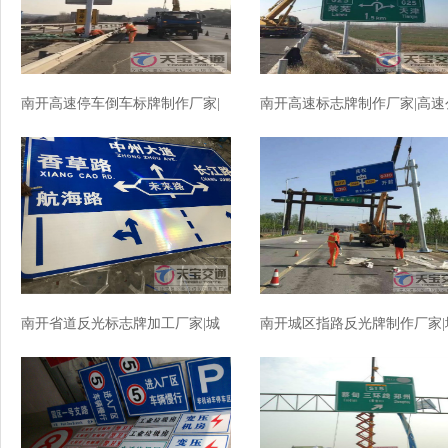
南开高速停车倒车标牌制作厂家|
南开高速标志牌制作厂家|高速
高速标志牌加工厂家
路反光标志牌加工厂家
南开省道反光标志牌加工厂家|城
南开城区指路反光牌制作厂家|
区指路标牌制作厂家
区指路标志牌加工厂家