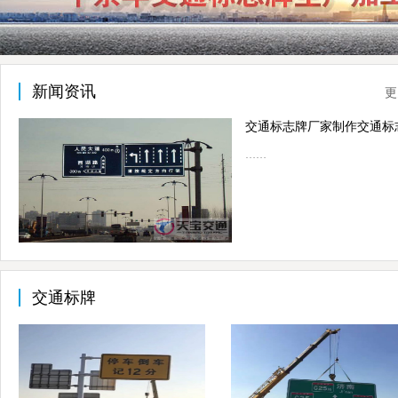
新闻资讯
更
……
交通标牌