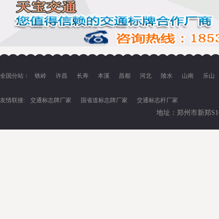
全国分站：
铁岭
许昌
长寿
本溪
昌都
河北
陵水
山南
乐山
友情联接:
交通标志牌厂家
国省道标志牌厂家
交通标志杆厂家
地址：郑州市新郑S102