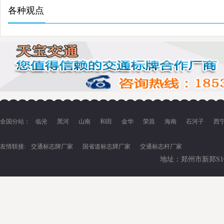
各种观点
全国分站：
临沧
黑河
山南
和田
金华
荣昌
海南
石河子
西
友情联接:
交通标志牌厂家
国省道标志牌厂家
交通标志杆厂家
地址：郑州市新郑S102