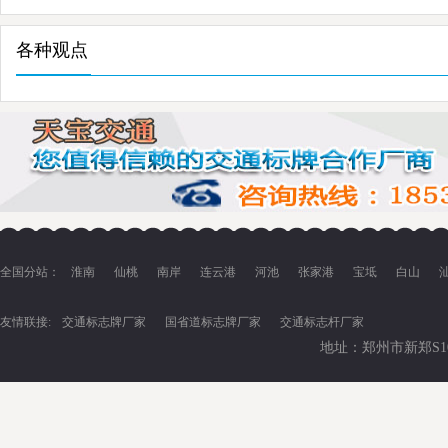
常识
各种观点
全国分站：
淮南
仙桃
南岸
连云港
河池
张家港
宝坻
白山
友情联接:
交通标志牌厂家
国省道标志牌厂家
交通标志杆厂家
地址：郑州市新郑S102