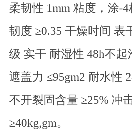
柔韧性 1mm 粘度，涂-4杯
韧度 ≥0.35 干燥时间 表
级 实干 耐湿性 48h不
遮盖力 ≤95gm2 耐水性 
不开裂固含量 ≥25% 冲
≥40kg,gm。