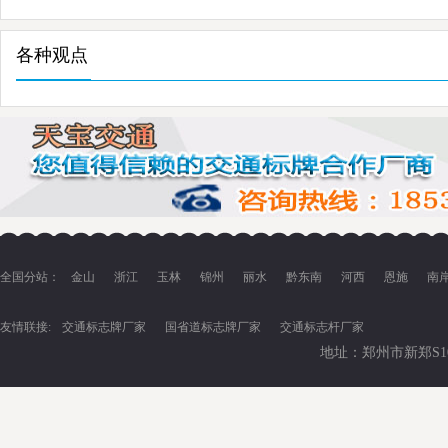
常识
各种观点
全国分站：
金山
浙江
玉林
锦州
丽水
黔东南
河西
恩施
南
友情联接:
交通标志牌厂家
国省道标志牌厂家
交通标志杆厂家
地址：郑州市新郑S102