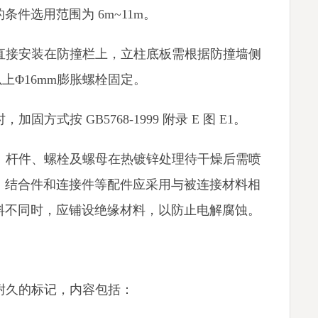
件选用范围为 6m~11m。
杆直接安装在防撞栏上，立柱底板需根据防撞墙侧
上Φ16mm膨胀螺栓固定。
固方式按 GB5768-1999 附录 E 图 E1。
柱、杆件、螺栓及螺母在热镀锌处理待干燥后需喷
、结合件和连接件等配件应采用与被连接材料相
料不同时，应铺设绝缘材料，以防止电解腐蚀。
、耐久的标记，内容包括：