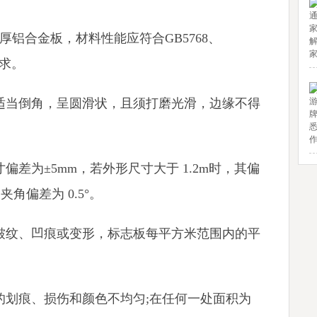
米厚铝合金板，材料性能应符合GB5768、
关要求。
应适当倒角，呈圆滑状，且须打磨光滑，边缘不得
偏差为±5mm，若外形尺寸大于 1.2m时，其偏
角偏差为 0.5°。
显皱纹、凹痕或变形，标志板每平方米范围内的平
显的划痕、损伤和颜色不均匀;在任何一处面积为