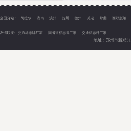
全国分站：
阿拉尔
湖南
滨州
抚州
德州
芜湖
那曲
西双版纳
友情联接:
交通标志牌厂家
国省道标志牌厂家
交通标志杆厂家
地址：郑州市新郑S102