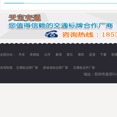
全国分站：
丹东
景德镇
云浮
巢湖
黄石
莆田
巫溪
宁夏
昭
友情联接:
交通标志牌厂家
国省道标志牌厂家
交通标志杆厂家
地址：郑州市新郑S102