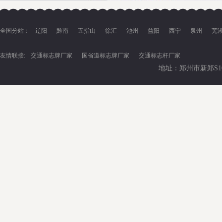
全国分站：
辽阳
黔南
五指山
徐汇
池州
益阳
西宁
泉州
芜
友情联接:
交通标志牌厂家
国省道标志牌厂家
交通标志杆厂家
地址：郑州市新郑S102