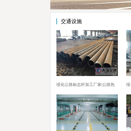
交通设施
绥化公路标志杆加工厂家|公路热
绥
镀锌标志杆生产厂家
志