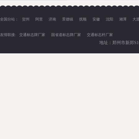
全国分站：
贺州
阿里
济南
景德镇
抚顺
安徽
沈阳
湘潭
大
友情联接:
交通标志牌厂家
国省道标志牌厂家
交通标志杆厂家
地址：郑州市新郑S102